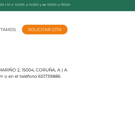
9:00 | M-V: 10:00h a 14:00h y de 15:00h a 19:00h
STAMOS
SOLICITAR CITA
MARIÑO 2, 15004, CORUÑA, A ( A
om
o en el teléfono 651739886