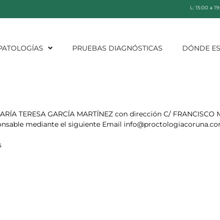
L: 15:00 a 1
PATOLOGÍAS
PRUEBAS DIAGNÓSTICAS
DÓNDE E
es MARÍA TERESA GARCÍA MARTÍNEZ
con dirección C/ FRANCISCO 
onsable mediante el siguiente Email
info@proctologiacoruna.c
s