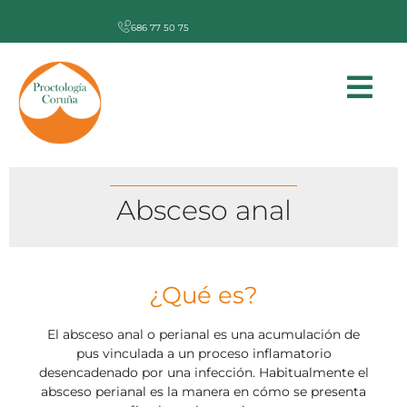
686 77 50 75
Absceso anal
¿Qué es?
El absceso anal o perianal es una acumulación de
pus vinculada a un proceso inflamatorio
desencadenado por una infección. Habitualmente el
absceso perianal es la manera en cómo se presenta