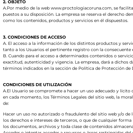
2. OBJETO
A.Por medio de la web www.proctologiacoruna.com, se facilita a
puestos a su disposición. La empresa se reserva el derecho de
como los contenidos, productos y servicios en él dispuestos.
3. CONDICIONES DE ACCESO
A. El acceso a la información de los distintos productos y servi
tanto a los Usuarios el pertinente registro con la consecuente e
B. Cuando para el acceso a determinados contenidos o servicios 
exactitud, autenticidad y vigencia. La empresa, dará a dichos 
términos indicados en la sección de Política de Protección de 
CONDICIONES DE UTILIZACIÓN
A.El Usuario se compromete a hacer un uso adecuado y lícito de
en cada momento, los Términos Legales del sitio web, la mora
de:
Hacer un uso no autorizado o fraudulento del sitio web y/o de l
los derechos e intereses de terceros, o que de cualquier forma p
los documentos, archivos y toda clase de contenidos almacena
Acceder o intentar acceder a recursos o áreas restringidas del 