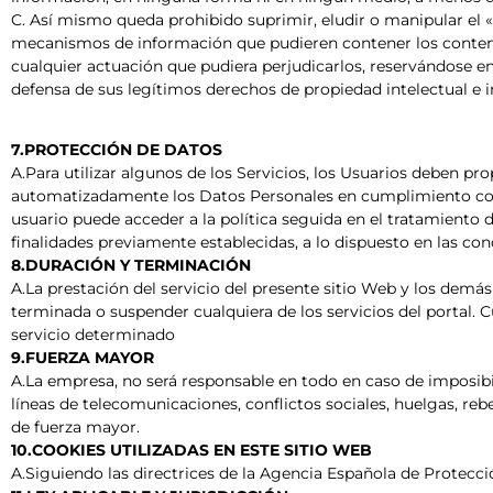
C. Así mismo queda prohibido suprimir, eludir o manipular el «
mecanismos de información que pudieren contener los contenid
cualquier actuación que pudiera perjudicarlos, reservándose e
defensa de sus legítimos derechos de propiedad intelectual e i
7.PROTECCIÓN DE DATOS
A.Para utilizar algunos de los Servicios, los Usuarios deben pr
automatizadamente los Datos Personales en cumplimiento con e
usuario puede acceder a la política seguida en el tratamient
finalidades previamente establecidas, a lo dispuesto en las co
8.DURACIÓN Y TERMINACIÓN
A.La prestación del servicio del presente sitio Web y los demás
terminada o suspender cualquiera de los servicios del portal. C
servicio determinado
9.FUERZA MAYOR
A.La empresa, no será responsable en todo en caso de imposibili
líneas de telecomunicaciones, conflictos sociales, huelgas, reb
de fuerza mayor.
10.COOKIES UTILIZADAS EN ESTE SITIO WEB
A.Siguiendo las directrices de la Agencia Española de Protecci