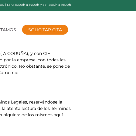
9:00 | M-V: 10:00h a 14:00h y de 15:00h a 19:00h
STAMOS
SOLICITAR CITA
 ( A CORUÑA), y con CIF
 por la empresa, con todas las
ectrónico. No obstante, se pone de
 Comercio
minos Legales, reservándose la
la atenta lectura de los Términos
 cualquiera de los mismos aquí