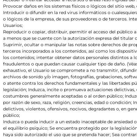
Provocar daños en los sistemas físicos o lógicos del sitio web,
Introducir o difundir en la red virus informáticos o cualesquie
o lógicos de la empresa, de sus proveedores o de terceros. Inte
Usuarios;
Reproducir o copiar, distribuir, permitir el acceso del públic
a menos que se cuente con la autorización expresa del titular 
Suprimir, ocultar o manipular las notas sobre derechos de prop
terceros incorporados a los contenidos, así como los disposi
los contenidos; intentar obtener datos personales distintos a 
fraudulentos o que puedan causar cualquier tipo de daño. (Véase
exhaustivo, el Usuario se compromete a no transmitir, difundir
archivos de sonido y/o imagen, fotografías, grabaciones, softw
o atente contra los derechos fundamentales y las libertades pú
legislación; Induzca, incite o promueva actuaciones delictivas, d
costumbres generalmente aceptadas o al orden público; Induzc
por razón de sexo, raza, religión, creencias, edad o condición;
delictivos, violentos, ofensivos, nocivos, degradantes o, en ge
público;
Induzca o pueda inducir a un estado inaceptable de ansiedad o t
el equilibrio psíquico; Se encuentra protegido por la legislaci
haya sido autorizado el uso que se pretenda hacer; Sea contrari