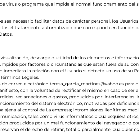
o de virus o programa que impida el normal funcionamiento del s
sea necesario facilitar datos de carácter personal, los Usuarios
datos el tratamiento automatizado que corresponda en función de 
Datos.
 visualización, descarga o utilidad de los elementos e informaci
rumpidos por factores o circunstancias que están fuera de su con
 inmediato la relación con el Usuario si detecta un uso de su Po
 Términos Legales.
ón de correo electrónico teresa_garcia_martinez@yahoo.es para 
nifiesto, con la voluntad de rectificar el mismo en caso de ser 
didas, reclamaciones o gastos, producidos por: Interferencias, in
funcionamiento del sistema electrónico, motivadas por deficiencia
usa ajena al control de La empresa; Intromisiones ilegítimas med
omunicación, tales como virus informáticos o cualesquiera otro
ción producidos por un mal funcionamiento del navegador o por
eservan el derecho de retirar, total o parcialmente, cualquier 