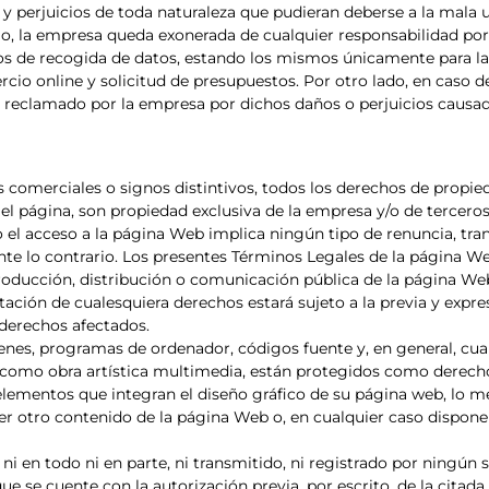
y perjuicios de toda naturaleza que pudieran deberse a la mala uti
mo, la empresa queda exonerada de cualquier responsabilidad po
s de recogida de datos, estando los mismos únicamente para la 
cio online y solicitud de presupuestos. Por otro lado, en caso d
ser reclamado por la empresa por dichos daños o perjuicios causa
comerciales o signos distintivos, todos los derechos de propieda
el página, son propiedad exclusiva de la empresa y/o de terceros
o el acceso a la página Web implica ningún tipo de renuncia, trans
nte lo contrario. Los presentes Términos Legales de la página We
producción, distribución o comunicación pública de la página We
tación de cualesquiera derechos estará sujeto a la previa y expr
s derechos afectados.
genes, programas de ordenador, códigos fuente y, en general, cua
to, como obra artística multimedia, están protegidos como derecho
 elementos que integran el diseño gráfico de su página web, lo 
ier otro contenido de la página Web o, en cualquier caso dispon
i en todo ni en parte, ni transmitido, ni registrado por ningún
se cuente con la autorización previa, por escrito, de la citada