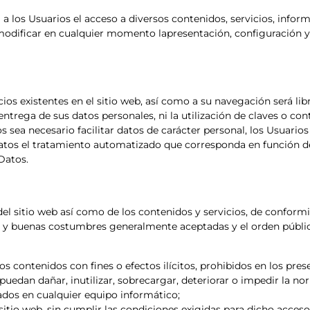
 los Usuarios el acceso a diversos contenidos, servicios, inform
modificar en cualquier momento lapresentación, configuración y 
cios existentes en el sitio web, así como a su navegación será li
ntrega de sus datos personales, ni la utilización de claves o con
sea necesario facilitar datos de carácter personal, los Usuarios
datos el tratamiento automatizado que corresponda en función de 
Datos.
l sitio web así como de los contenidos y servicios, de conformid
l y buenas costumbres generalmente aceptadas y el orden públic
os contenidos con fines o efectos ilícitos, prohibidos en los pre
uedan dañar, inutilizar, sobrecargar, deteriorar o impedir la nor
dos en cualquier equipo informático;
sitio web, sin cumplir las condiciones exigidas para dicho acceso