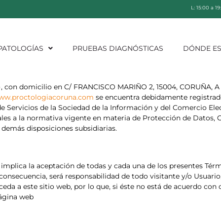
L: 15:00 a 1
PATOLOGÍAS
PRUEBAS DIAGNÓSTICAS
DÓNDE E
”), con domicilio en C/ FRANCISCO MARIÑO 2, 15004, CORUÑA, A
ww.proctologiacoruna.com
se encuentra debidamente registrado
, de Servicios de la Sociedad de la Información y del Comercio El
ales a la normativa vigente en materia de Protección de Datos,
 demás disposiciones subsidiarias.
a implica la aceptación de todas y cada una de los presentes Tér
nsecuencia, será responsabilidad de todo visitante y/o Usuario, 
eda a este sitio web, por lo que, si éste no está de acuerdo con
página web