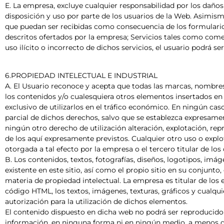
E. La empresa, excluye cualquier responsabilidad por los daños 
disposición y uso por parte de los usuarios de la Web. Asimis
que puedan ser recibidas como consecuencia de los formulario
descritos ofertados por la empresa; Servicios tales como comer
uso ilícito o incorrecto de dichos servicios, el usuario podrá 
6.PROPIEDAD INTELECTUAL E INDUSTRIAL
A. El Usuario reconoce y acepta que todas las marcas, nombres 
los contenidos y/o cualesquiera otros elementos insertados en 
exclusivo de utilizarlos en el tráfico económico. En ningún cas
parcial de dichos derechos, salvo que se establezca expresame
ningún otro derecho de utilización alteración, explotación, re
de los aquí expresamente previstos. Cualquier otro uso o explo
otorgada a tal efecto por la empresa o el tercero titular de lo
B. Los contenidos, textos, fotografías, diseños, logotipos, imá
existente en este sitio, así como el propio sitio en su conjun
materia de propiedad intelectual. La empresa es titular de los
código HTML, los textos, imágenes, texturas, gráficos y cualqu
autorización para la utilización de dichos elementos.
El contenido dispuesto en dicha web no podrá ser reproducido n
información, en ninguna forma ni en ningún medio, a menos que 