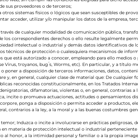
 de sus proveedores o de terceros;
ra otros sistemas físicos o lógicos que sean susceptibles de prov
ntar acceder, utilizar y/o manipular los datos de la empresa, te
o a través de cualquier modalidad de comunicación pública, transf
de los correspondientes derechos o ello resulte legalmente permi
iedad intelectual o industrial y demás datos identificativos de 
tivos técnicos de protección o cualesquiera mecanismos de infor
los que está autorizado a conocer, empleando para ello medios o 
 Virus, troyanos, bug ́s, Worms, etc). En particular, y a título 
 o poner a disposición de terceros informaciones, datos, contenid
are y, en general, cualquier clase de material que: De cualquier
blicas reconocidas constitucionalmente, en los Tratados Internaci
enigratorias, difamatorias, violentas o, en general, contrarias a la
a, incite o promueva actuaciones, actitudes o pensamientos di
 Incorpore, ponga a disposición o permita acceder a productos, e
neral, contrarios a la ley, a la moral y a las buenas costumbres g
emor; Induzca o incite a involucrarse en prácticas peligrosas, de
ón en materia de protección intelectual o industrial perteneciente
o al honor, a la intimidad personal y familiar o a la propia imag